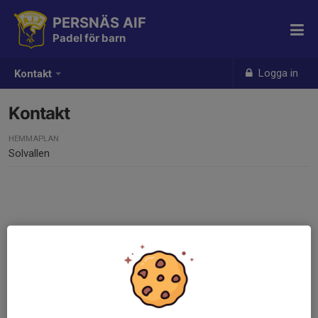
PERSNÄS AIF
Padel för barn
Logga in
Kontakt
Kontakt
HEMMAPLAN
Solvallen