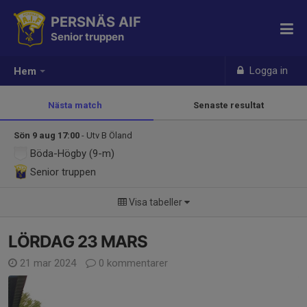
PERSNÄS AIF
Senior truppen
Logga in
Hem
Nästa match
Senaste resultat
Sön 9 aug 17:00
- Utv B Öland
Böda-Högby (9-m)
Senior truppen
Visa tabeller
LÖRDAG 23 MARS
21 mar 2024
0 kommentarer