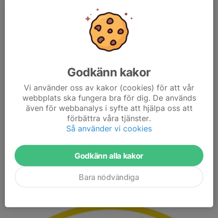
Godkänn kakor
Solvallen håller inte för spel på söndag!
Vi använder oss av kakor (cookies) för att vår
På söndag kl.16:00 spelas den första seriematchen, ett derby
webbplats ska fungera bra för dig. De används
mot Mörbylånga! Tyvärr är Solvallen inte spelbar och matchen
även för webbanalys i syfte att hjälpa oss att
kommer därför spelas på konstgräset i Borgholm.
förbättra våra tjänster.
Du kommer väl och stöttar vårat lag!
Så använder vi cookies
Vi ses!
Läs mer
Godkänn alla kakor
Seniorlaget
Bara nödvändiga
23 nov 2022
0 kommentarer