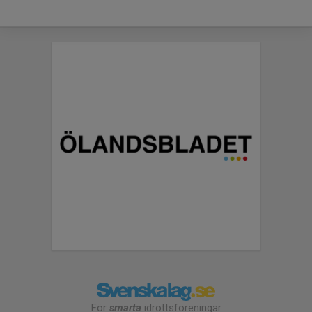
För
smarta
idrottsföreningar