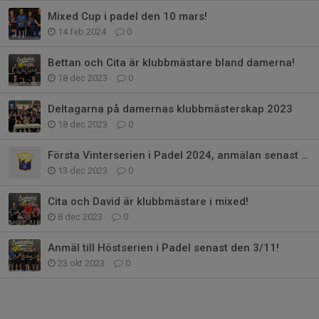
Mixed Cup i padel den 10 mars!
14 feb 2024
0
Bettan och Cita är klubbmästare bland damerna!
18 dec 2023
0
Deltagarna på damernas klubbmästerskap 2023
18 dec 2023
0
Första Vinterserien i Padel 2024, anmälan senast 31/12!
13 dec 2023
0
Cita och David är klubbmästare i mixed!
8 dec 2023
0
Anmäl till Höstserien i Padel senast den 3/11!
23 okt 2023
0