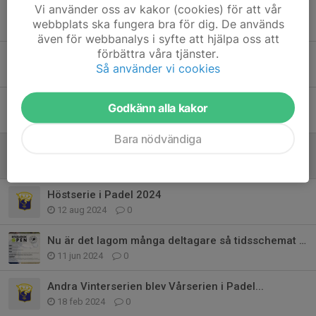
Vi använder oss av kakor (cookies) för att vår
Padelträning för nybörjare och de som vill utveckla sitt spel.
webbplats ska fungera bra för dig. De används
15 dec 2024
0
även för webbanalys i syfte att hjälpa oss att
förbättra våra tjänster.
Vinterpadel med gruppspel
Så använder vi cookies
19 nov 2024
0
Novemberpadel med gruppspel
Godkänn alla kakor
30 okt 2024
0
Bara nödvändiga
AW padel 22 november
30 okt 2024
0
Höstserie i Padel 2024
12 aug 2024
0
Nu är det lagom många deltagare så tidsschemat håller...
11 jun 2024
0
Andra Vinterserien blev Vårserien i Padel...
18 feb 2024
0