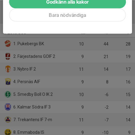
Godkänn alla kakor
Bara nödvändiga
Tabell
P2013 SÖ3
M
+/-
P
1. Pukebergs BK
10
44
28
2. Färjestadens GOIF 2
9
21
19
3. Nybro IF 2
11
14
17
4. Persnäs AIF
9
8
16
5. Smedby Boll O IK 2
10
-6
15
6. Kalmar Södra IF 3
9
-2
14
7. Trekantens IF 7-m
11
-7
14
8. Emmaboda IS
9
-10
9