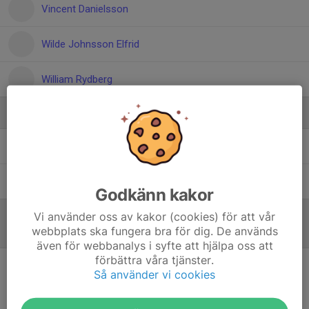
Vincent Danielsson
Wilde Johnsson Elfrid
William Rydberg
Ledare
Alfred Bjelkendal
Tränare
Fredrik Rydberg
Assisterade tränare
Godkänn kakor
Vi använder oss av kakor (cookies) för att vår
webbplats ska fungera bra för dig. De används
Referat
även för webbanalys i syfte att hjälpa oss att
förbättra våra tjänster.
Så använder vi cookies
Inget referat skrivet