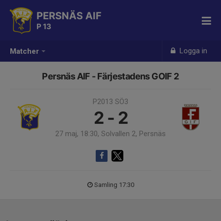
PERSNÄS AIF
P 13
Logga in
Matcher
Persnäs AIF - Färjestadens GOIF 2
P2013 SÖ3
2 - 2
27 maj, 18:30, Solvallen 2, Persnäs
Samling 17:30