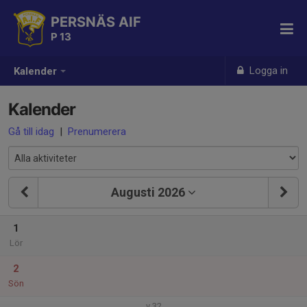
PERSNÄS AIF
P 13
Logga in
Kalender
Kalender
Gå till idag
|
Prenumerera
Augusti 2026
1
Lör
2
Sön
v.32