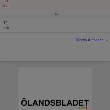
30
Sön
v.36
31
Mån
Tillbaka till toppen