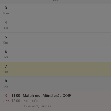
3
Mån
4
Tis
5
Ons
6
Tor
7
Fre
8
Lör
9
11:00
Match mot Mönsterås GOIF
13:00
Sön
P2013 SÖ3
Solvallen 2, Persnäs