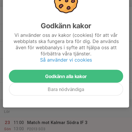
v.34
17
Mån
Godkänn kakor
18
Vi använder oss av kakor (cookies) för att vår
Tis
webbplats ska fungera bra för dig. De används
19
även för webbanalys i syfte att hjälpa oss att
förbättra våra tjänster.
Ons
Så använder vi cookies
20
18:00
Match mot Nybro IF 2
20:00
Tor
P2013 SÖ3
Godkänn alla kakor
Åkrahälls IP 2, Nybro
21
Bara nödvändiga
Fre
22
Lör
23
11:00
Match mot Kalmar Södra IF 3
13:00
Sön
P2013 SÖ3