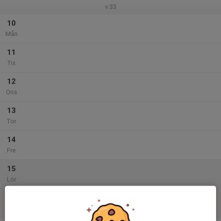
v.33
10
Mån
11
Tis
12
Ons
13
Tor
14
Fre
15
Lör
16
Sön