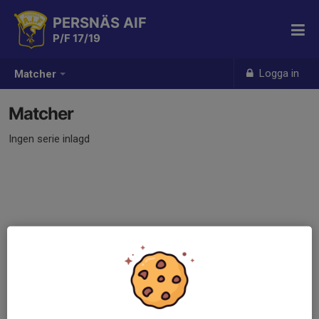
PERSNÄS AIF
P/F 17/19
Logga in
Matcher
Matcher
Ingen serie inlagd