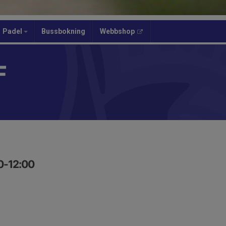
Padel
Bussbokning
Webbshop
F
00-12:00