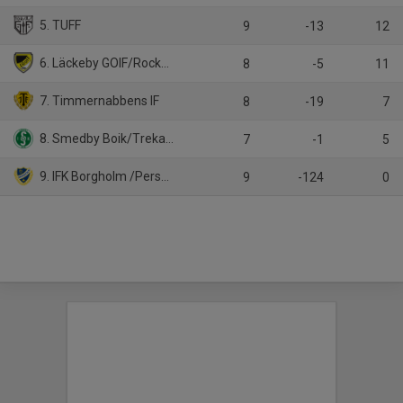
5. TUFF
9
-13
12
6. Läckeby GOIF/Rockneby IK
8
-5
11
7. Timmernabbens IF
8
-19
7
8. Smedby Boik/Trekantens IF
7
-1
5
9. IFK Borgholm /Persnäs AIF
9
-124
0