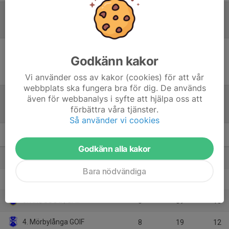
Referat
Godkänn kakor
Inget referat skrivet
Vi använder oss av kakor (cookies) för att vår
webbplats ska fungera bra för dig. De används
även för webbanalys i syfte att hjälpa oss att
förbättra våra tjänster.
Tabell
Så använder vi cookies
F2013 SÖ2
M
+/-
P
Godkänn alla kakor
1. Emmaboda IS
8
62
24
Bara nödvändiga
2. Lindsdals IF 2
9
42
21
3. RM/SSG IF/GAIF
8
39
16
4. Mörbylånga GOIF
8
19
12