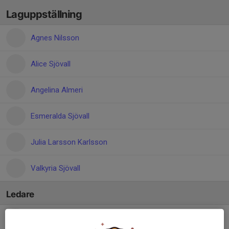
Laguppställning
Agnes Nilsson
Alice Sjövall
Angelina Almeri
Esmeralda Sjövall
Julia Larsson Karlsson
Valkyria Sjövall
Ledare
Liselotte Plato Lindmark
Tränare