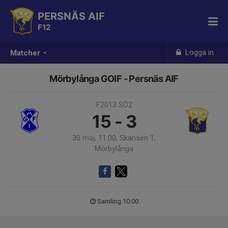
PERSNÄS AIF
F12
Logga in
Matcher
Mörbylånga GOIF - Persnäs AIF
F2013 SÖ2
15 - 3
30 maj, 11:00, Skansen 1,
Mörbylånga
Samling 10:00