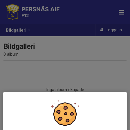
PERSNÄS AIF
F12
Logga in
Bildgalleri
Bildgalleri
0 album
Inga album skapade