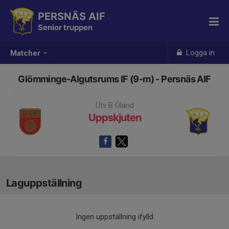
PERSNÄS AIF
Senior truppen
Logga in
Matcher
Glömminge-Algutsrums IF (9-m) - Persnäs AIF
Utv B Öland
Uppskjuten
Laguppställning
Ingen uppställning ifylld