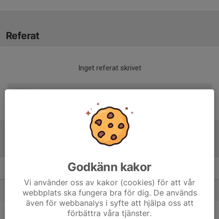
Referat
Inget referat skrivet
Tabell
Godkänn kakor
Utv B Öland
M
+/-
P
Vi använder oss av kakor (cookies) för att vår
1. Mörbylånga GOIF (9-m)
6
1
12
webbplats ska fungera bra för dig. De används
även för webbanalys i syfte att hjälpa oss att
2. Persnäs AIF (9-m)
6
7
10
förbättra våra tjänster.