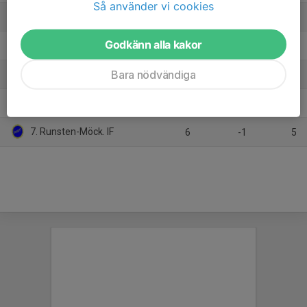
Så använder vi cookies
3. Böda-Högby (9-m)
6
3
10
Godkänn alla kakor
4. IFK Borgholm
7
2
10
Bara nödvändiga
5. Degerhamns IF (9-m)
7
-7
10
6. Glömminge-Algutsrums IF (9-m)
6
-5
6
7. Runsten-Möck. IF
6
-1
5