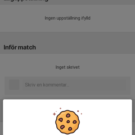
Ingen uppställning ifylld
Inför match
Inget skrivet
Tabell
Div 5 SÖ Herr
M
+/-
P