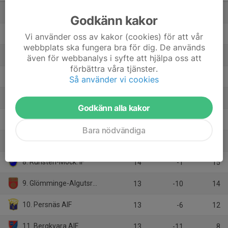
1. Bäckebo GoIF
14
20
36
Godkänn kakor
2. Tvärskogs IF
14
28
35
Vi använder oss av kakor (cookies) för att vår
webbplats ska fungera bra för dig. De används
3. Kalmar AIK FK
14
16
27
även för webbanalys i syfte att hjälpa oss att
förbättra våra tjänster.
4. Gullabo-Gullaboås
14
5
21
Så använder vi cookies
5. Kalmarpolisens IF
13
-3
20
Godkänn alla kakor
6. Böda-Högby
14
-6
18
Bara nödvändiga
7. Blomstermåla IK
14
-19
16
8. Runsten-Möck. IF
14
-1
15
9. Glömminge-Algutsrums IF
13
-10
14
10. Persnäs AIF
13
-6
12
11. Bergkvara AIF
13
-11
8