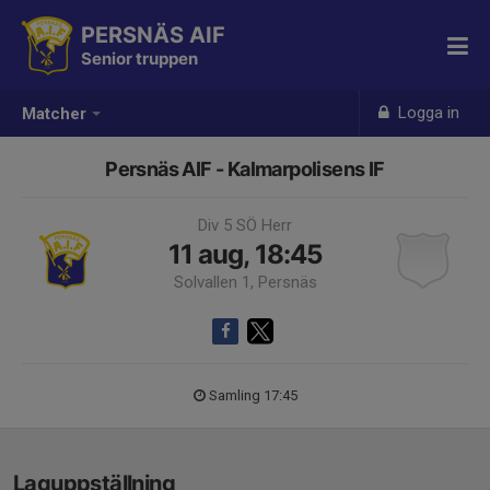
PERSNÄS AIF
Senior truppen
Logga in
Matcher
Persnäs AIF - Kalmarpolisens IF
Div 5 SÖ Herr
11 aug, 18:45
Solvallen 1, Persnäs
Samling 17:45
Laguppställning