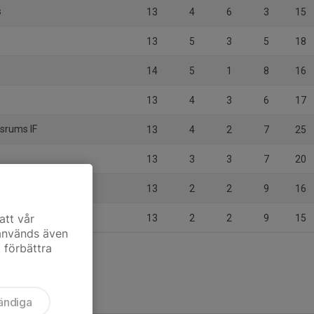
s
13
4
6
3
15
13
5
3
5
18
14
5
1
8
16
13
4
3
6
17
srums IF
13
4
2
7
25
13
3
3
7
20
13
2
2
9
16
att vår
13
2
2
9
15
 används även
t förbättra
ändiga