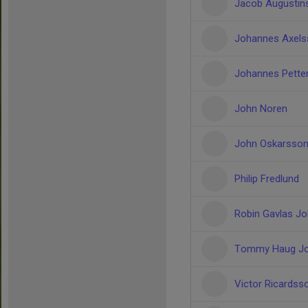
Jacob Augustin
Johannes Axel
Johannes Pette
John Noren
John Oskarsso
Philip Fredlund
Robin Gavlas J
Tommy Haug J
Victor Ricardss