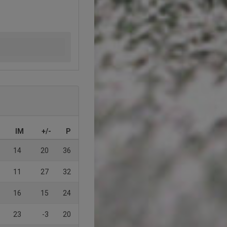
IM
+/-
P
14
20
36
11
27
32
16
15
24
23
-3
20