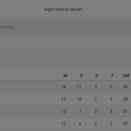
Inget referat skrivet
M
V
O
F
GM
14
11
3
0
34
13
10
2
1
38
13
7
3
3
31
13
6
2
5
20