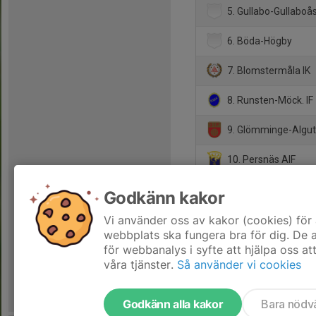
5. Gullabo-Gullaboå
6. Böda-Högby
7. Blomstermåla IK
8. Runsten-Möck. IF
9. Glömminge-Algut
10. Persnäs AIF
11. Bergkvara AIF
Godkänn kakor
12. Mönsterås GOIF
Vi använder oss av kakor (cookies) för 
webbplats ska fungera bra för dig. De
för webbanalys i syfte att hjälpa oss at
våra tjänster.
Så använder vi cookies
Godkänn alla kakor
Bara nödv