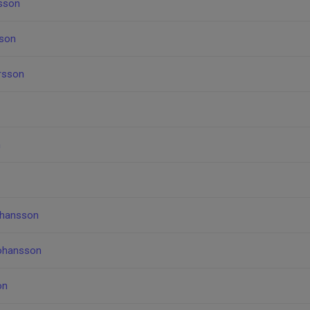
sson
sson
rsson
n
ohansson
ohansson
on