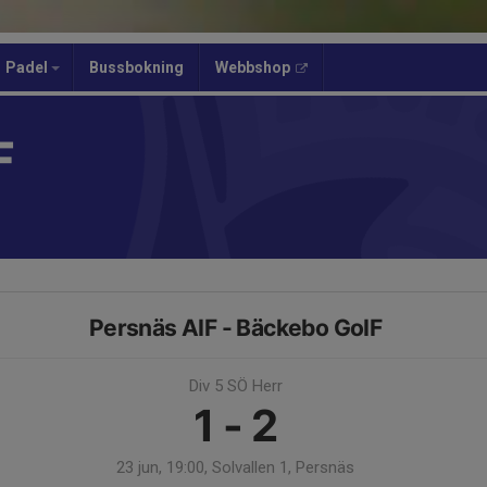
Padel
Bussbokning
Webbshop
F
Persnäs AIF - Bäckebo GoIF
Div 5 SÖ Herr
1 - 2
23 jun, 19:00, Solvallen 1, Persnäs