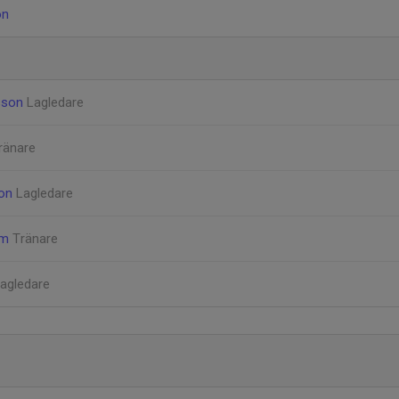
on
asson
Lagledare
ränare
son
Lagledare
öm
Tränare
agledare