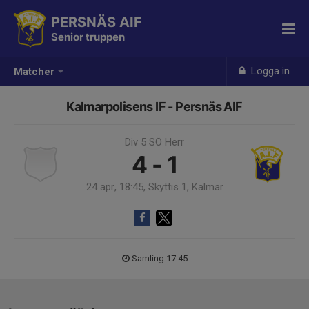
PERSNÄS AIF
Senior truppen
Logga in
Matcher
Kalmarpolisens IF - Persnäs AIF
Div 5 SÖ Herr
4 - 1
24 apr, 18:45, Skyttis 1, Kalmar
Samling 17:45