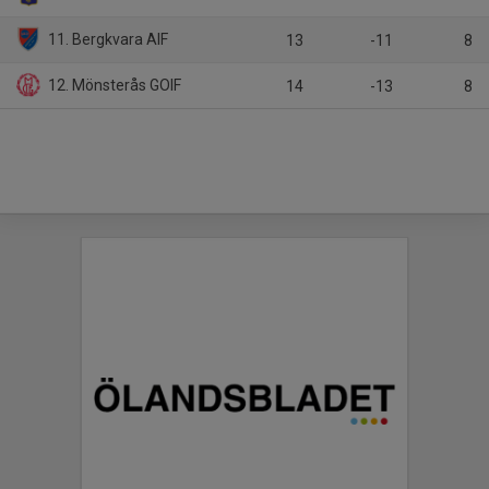
11. Bergkvara AIF
13
-11
8
12. Mönsterås GOIF
14
-13
8