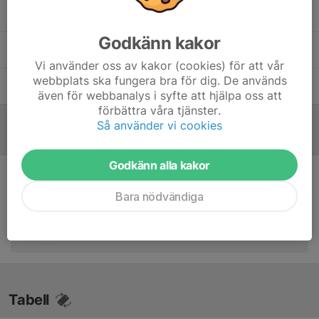
Daniel Nilsson
Tränare
Godkänn kakor
Mattias Petersson
Lagledare
Vi använder oss av kakor (cookies) för att vår
webbplats ska fungera bra för dig. De används
Tomas Ekberg
Lagledare
även för webbanalys i syfte att hjälpa oss att
förbättra våra tjänster.
Så använder vi cookies
Referat
Godkänn alla kakor
Inget referat skrivet
Bara nödvändiga
Tabell