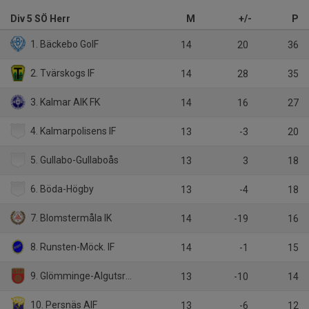
Div 5 SÖ Herr
M
+/-
P
1. Bäckebo GoIF
14
20
36
2. Tvärskogs IF
14
28
35
3. Kalmar AIK FK
14
16
27
4. Kalmarpolisens IF
13
-3
20
5. Gullabo-Gullaboås
13
3
18
6. Böda-Högby
13
-4
18
7. Blomstermåla IK
14
-19
16
8. Runsten-Möck. IF
14
-1
15
9. Glömminge-Algutsrums IF
13
-10
14
10. Persnäs AIF
13
-6
12