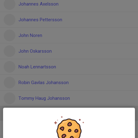
Johannes Axelsson
Johannes Pettersson
John Noren
John Oskarsson
Noah Lennartsson
Robin Gavlas Johansson
Tommy Haug Johansson
Ledare
Alexander Niklasson
Lagledare