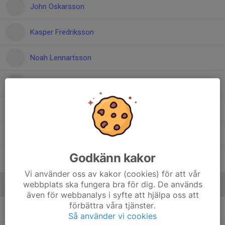
John Oskarsson
Kasper Fredriksson
Noah Lennartsson
Robin Gavlas Johansson
Simon Martinsson
Tommy Haug Johansson
Godkänn kakor
Viktor Johansson
Vi använder oss av kakor (cookies) för att vår
webbplats ska fungera bra för dig. De används
Ledare
även för webbanalys i syfte att hjälpa oss att
förbättra våra tjänster.
Daniel Nilsson
Tränare
Så använder vi cookies