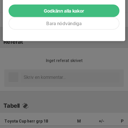
Mattias Petersson
Lagledare
Godkänn alla kakor
Mikael Lundström
Tränare
Bara nödvändiga
Referat
Inget referat skrivet
Tabell
Toyota Cup herr grp 18
M
+/-
P