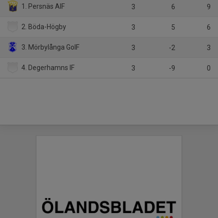
1. Persnäs AIF
3
6
9
2. Böda-Högby
3
5
6
3. Mörbylånga GoIF
3
-2
3
4. Degerhamns IF
3
-9
0