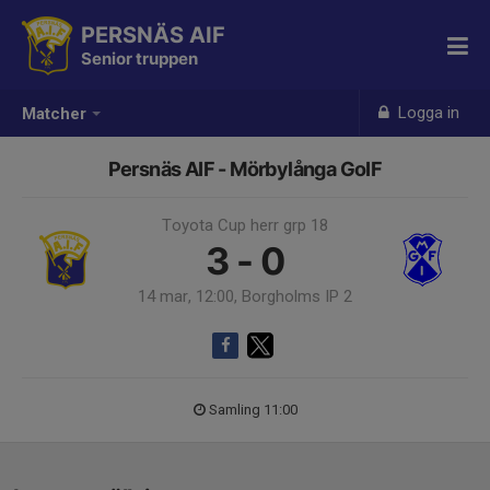
PERSNÄS AIF
Senior truppen
Logga in
Matcher
Persnäs AIF - Mörbylånga GoIF
Toyota Cup herr grp 18
3 - 0
14 mar, 12:00, Borgholms IP 2
Samling 11:00