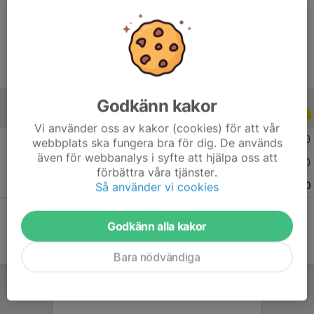
Ålder
9 år
Godkänn kakor
ALLA SERIER
ALLA ÅR
Vi använder oss av kakor (cookies) för att vår
2026
3
0
0
0
webbplats ska fungera bra för dig. De används
även för webbanalys i syfte att hjälpa oss att
2025
4
0
0
0
förbättra våra tjänster.
Så använder vi cookies
Totalt
7
0
0
0
Godkänn alla kakor
Bara nödvändiga