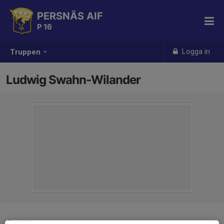
PERSNÄS AIF
P 16
Logga in
Truppen
Ludwig Swahn-Wilander
Position
-