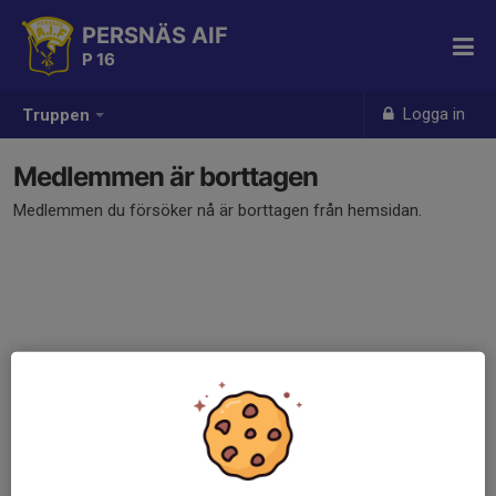
PERSNÄS AIF
P 16
Logga in
Truppen
Medlemmen är borttagen
Medlemmen du försöker nå är borttagen från hemsidan.