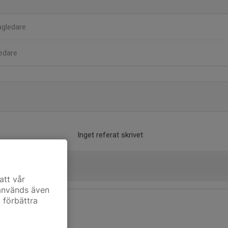
agledare
edare
Inget referat skrivet
att vår
 används även
t förbättra