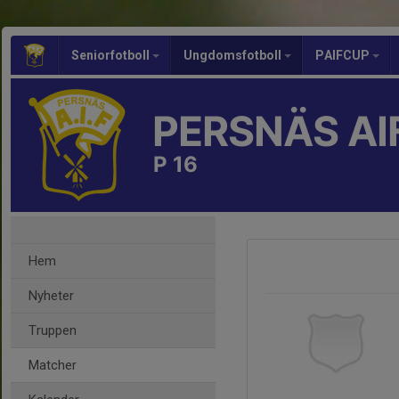
Seniorfotboll
Ungdomsfotboll
PAIFCUP
PERSNÄS AI
P 16
Hem
Nyheter
Truppen
Matcher