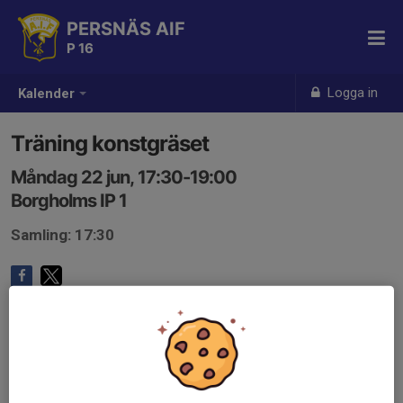
PERSNÄS AIF
P 16
Logga in
Kalender
Träning konstgräset
Måndag 22 jun, 17:30-19:00
Borgholms IP 1
Samling: 17:30